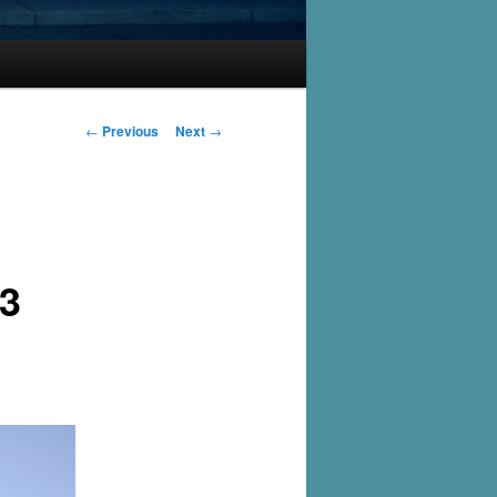
Post
←
Previous
Next
→
navigation
3