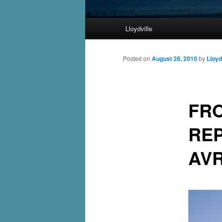
Main
Lloydville
Skip
menu
to
Posted on
August 28, 2010
by
Lloyd
primary
FRO
content
REP
AVR