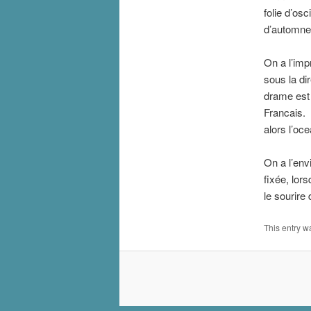
folie d’os
d’automne,
On a l’imp
sous la di
drame est 
Francais. 
alors l’oc
On a l’env
fixée, lor
le sourire 
This entry w