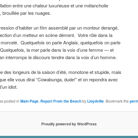
cillation entre une chaleur luxurieuse et une mélancholie
 brouillée par les nuages.
ression d’habiter un film assemblé par un monteur derangé,
rection d’un metteur en scène dément. Votre rôle dans la
morcelé. Quelquefois on parle Anglais, quelquefois on parle
Quelquefois, la mer parle dans la voix d’une femme — et
ean interromps le discours tendre dans la voix d’un homme.
ie des longeurs de la saison d’été, monotone et stupide, mais
sque elle vous dirai “Cowabunga, dude!” et on repondra avec
d’un idiot.
as posted in
Main Page
,
Report From the Beach
by
Lloydville
. Bookmark the
perm
Proudly powered by WordPress